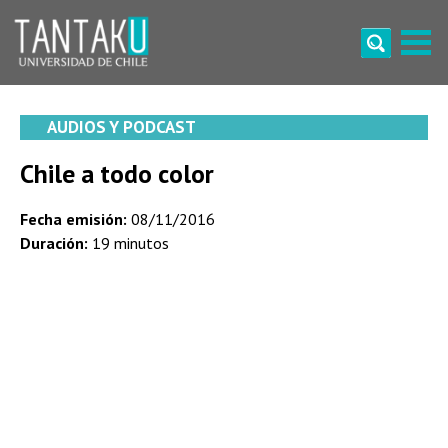
Skip
to
content
Tantaku
Conecta con la diversidad y cultura de Chile
AUDIOS Y PODCAST
Chile a todo color
Fecha emisión:
08/11/2016
Duración:
19 minutos