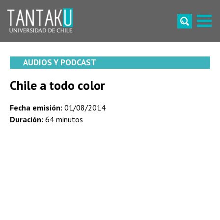
Skip
to
content
Tantaku
Conecta con la diversidad y cultura de Chile
AUDIOS Y PODCAST
Chile a todo color
Fecha emisión:
01/08/2014
Duración:
64 minutos