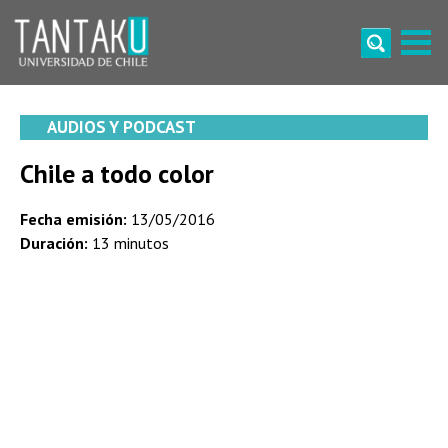
Skip
to
content
Tantaku
Conecta con la diversidad y cultura de Chile
AUDIOS Y PODCAST
Chile a todo color
Fecha emisión:
13/05/2016
Duración:
13 minutos