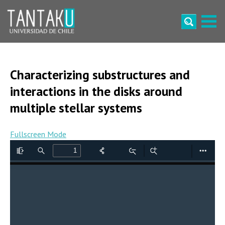
Skip
to
content
Tantaku
Conecta con la diversidad y cultura de Chile
Characterizing substructures and
interactions in the disks around
multiple stellar systems
Fullscreen Mode