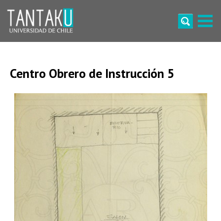
Skip
to
content
Tantaku
Conecta con la diversidad y cultura de Chile
Centro Obrero de Instrucción 5