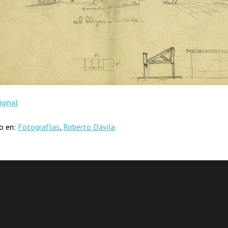
iginal
do en:
Fotografías
,
Roberto Dávila