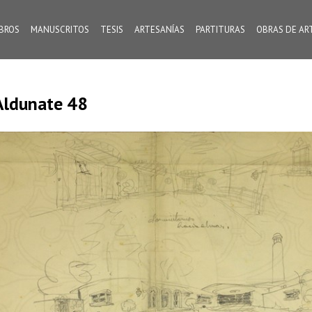
IBROS
MANUSCRITOS
TESIS
ARTESANÍAS
PARTITURAS
OBRAS DE AR
Aldunate 48