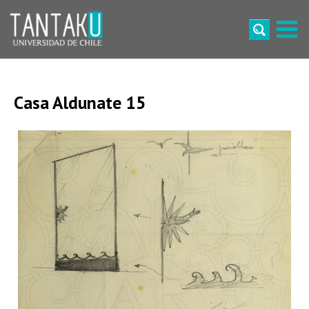
Skip
to
content
Tantaku
Conecta con la diversidad y cultura de Chile
Casa Aldunate 15