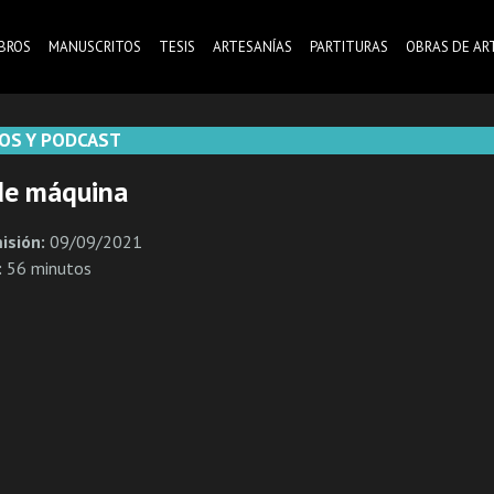
IBROS
MANUSCRITOS
TESIS
ARTESANÍAS
PARTITURAS
OBRAS DE AR
OS Y PODCAST
de máquina
isión:
09/09/2021
:
56 minutos