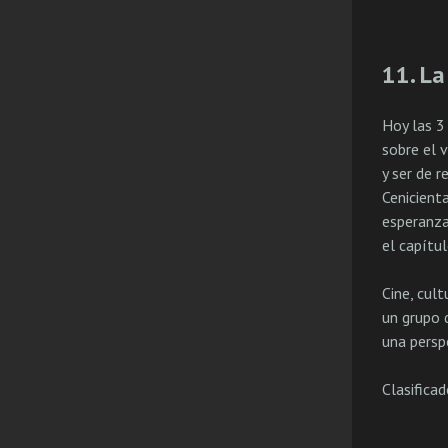
11. La
Hoy las 3
sobre el 
y ser de r
Cenicient
esperanza
el capítu
Cine, cult
un grupo 
una perspe
Clasifica