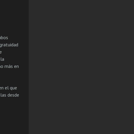
mbos
 gratuidad
e
 la
ho más en
en el que
ulas desde