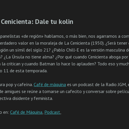
 Cenicienta: Dale tu kolin
 panelistas «de región» hablamos, o más bien, nos agarramos a co
verdadero valor en la moraleja de La Cenicienta (1950). ¿Será tener
egión un símil del siglo 21? ¿Pablo Chill-E es la versión masculina d
a? ¿La Úrsula no tiene alma? ¿Por qué cuando Cenicienta aboga por
 la critican y cuando Batman lo hace lo aplauden? Todo eso y muc
lo 11 de esta temporada.
ura pop y cafeína.
Café de máquina
es un podcast de la Radio JGM, 
de amigues se reúne a tomarse un cafecito y conversar sobre pelíc
ctiva disidente y feminista.
do en:
Café de Máquina
,
Podcast
,