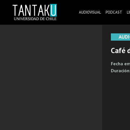
Skip
to
AUDIOVISUAL
PODCAST
L
content
Tantaku
Conecta con la diversidad y cultura de Chile
AUDI
Café 
Fecha em
Duración