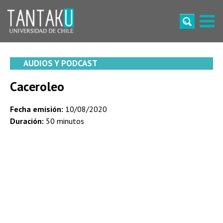
Skip
to
content
Tantaku
Conecta con la diversidad y cultura de Chile
AUDIOS Y PODCAST
Caceroleo
Fecha emisión:
10/08/2020
Duración:
50 minutos