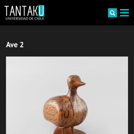
Skip
to
content
Tantaku
Conecta con la diversidad y cultura de Chile
Ave 2