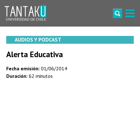
Skip
to
content
Tantaku
Conecta con la diversidad y cultura de Chile
AUDIOS Y PODCAST
Alerta Educativa
Fecha emisión:
01/06/2014
Duración:
62 minutos