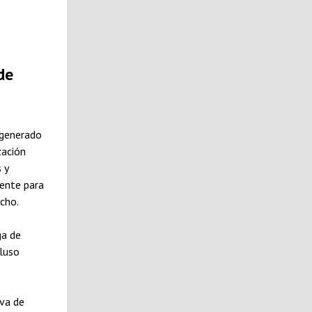
de
 generado
zación
 y
iente para
cho.
ga de
cluso
iva de