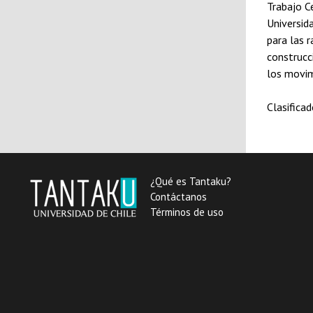
Trabajo C
Universid
para las 
construcc
los movim
Clasifica
¿Qué es Tantaku?
Contáctanos
Términos de uso