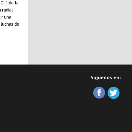
ECH) de la
 radial
ir una
 luchas de
Síguenos en: