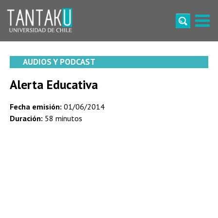
Skip
to
content
Tantaku
Conecta con la diversidad y cultura de Chile
AUDIOS Y PODCAST
Alerta Educativa
Fecha emisión:
01/06/2014
Duración:
58 minutos