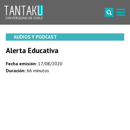
Skip
to
content
Tantaku
Conecta con la diversidad y cultura de Chile
AUDIOS Y PODCAST
Alerta Educativa
Fecha emisión:
17/08/2020
Duración:
66 minutos