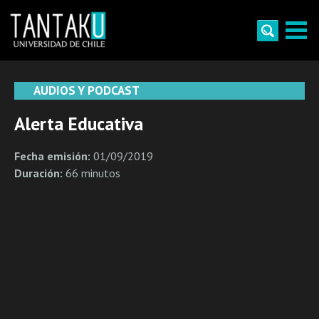
Skip
to
content
Tantaku
Conecta con la diversidad y cultura de Chile
AUDIOS Y PODCAST
Alerta Educativa
Fecha emisión:
01/09/2019
Duración:
66 minutos