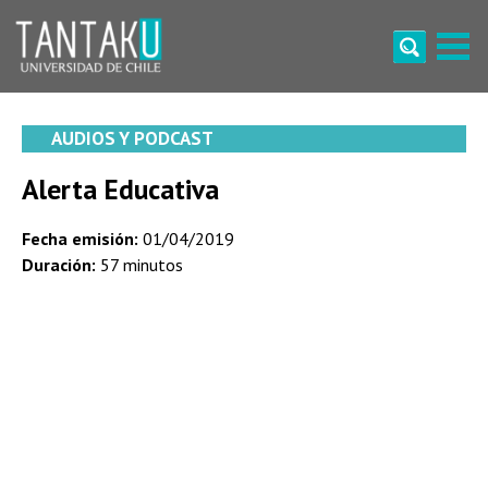
Skip
to
content
Tantaku
Conecta con la diversidad y cultura de Chile
AUDIOS Y PODCAST
Alerta Educativa
Fecha emisión:
01/04/2019
Duración:
57 minutos