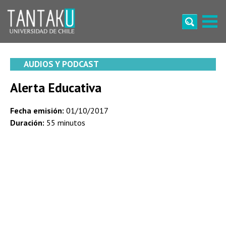
Skip
to
content
Tantaku
Conecta con la diversidad y cultura de Chile
AUDIOS Y PODCAST
Alerta Educativa
Fecha emisión:
01/10/2017
Duración:
55 minutos