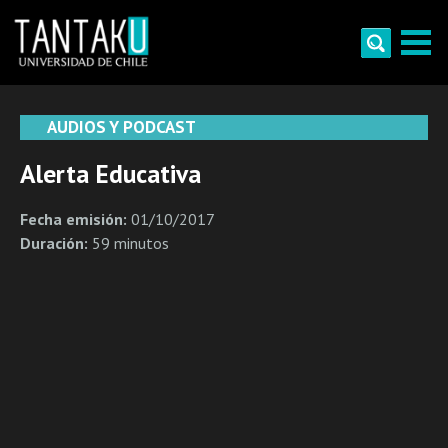
Skip
to
content
Tantaku
Conecta con la diversidad y cultura de Chile
AUDIOS Y PODCAST
Alerta Educativa
Fecha emisión:
01/10/2017
Duración:
59 minutos