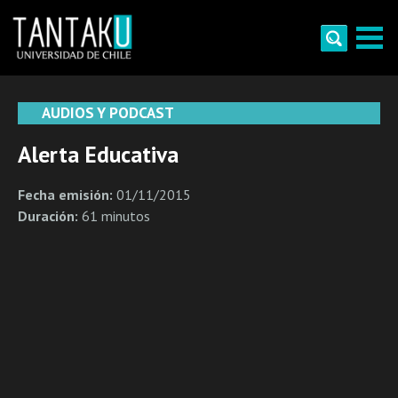
Skip
to
content
Tantaku
Conecta con la diversidad y cultura de Chile
AUDIOS Y PODCAST
Alerta Educativa
Fecha emisión:
01/11/2015
Duración:
61 minutos