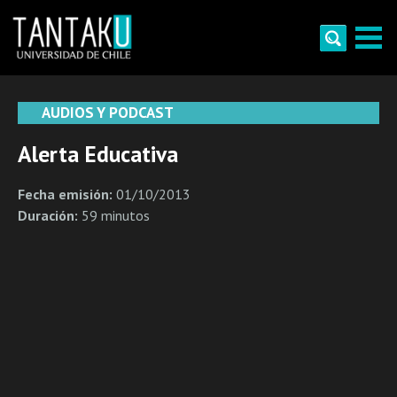
Skip
to
content
Tantaku
Conecta con la diversidad y cultura de Chile
AUDIOS Y PODCAST
Alerta Educativa
Fecha emisión:
01/10/2013
Duración:
59 minutos