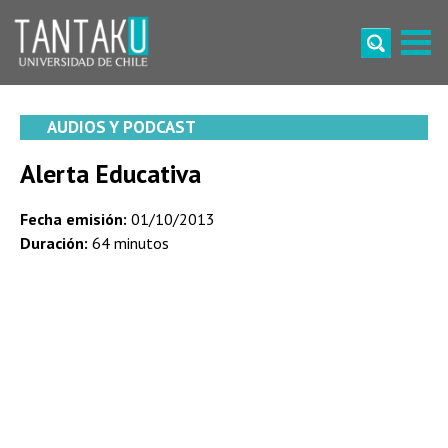
Skip
to
content
Tantaku
Conecta con la diversidad y cultura de Chile
AUDIOS Y PODCAST
Alerta Educativa
Fecha emisión:
01/10/2013
Duración:
64 minutos