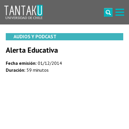
Skip
to
content
Tantaku
Conecta con la diversidad y cultura de Chile
AUDIOS Y PODCAST
Alerta Educativa
Fecha emisión:
01/12/2014
Duración:
59 minutos